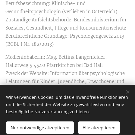
Berufsbezeichnung: Klinische- und
Gesundheitspsychologin (verliehen in Österreich)
Zuständige Aufsichtsbehörde: Bundesministerium für
Soziales, Gesundheit, Pflege und Konsumentenschutz
Berufsrechtliche Grundlage: Psychologengesetz 2013
(BGBl. I Nr. 182/2013)
Medieninhaberin: Mag. Bettina Langenfelder,
Hallerweg 5 4540 Pfarrkirchen bei Bad Hall
Zweck der Website: Information über psychologische
Leistungen für Kinder, Jugendliche, Erwachsene und
Familien.
Wir verwenden Cookies, um das einwandfreie Funktionieren
und die Sicherheit der Website zu gewährleisten und eine
bestmögliche Nutzererfahrung zu bieten.
Psychologische Praxis Mag. Bettina Langenfelder
Nur notwendige akzeptieren
Alle akzeptieren
Alle Rechte vorbehalten 2026